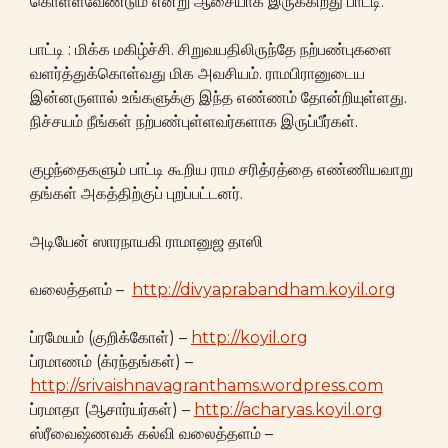
கொள்ளவேண்டும் என்று ஆசையாக இருக்கிறது பாட்டி.
பாட்டி : மிக்க மகிழ்ச்சி. சிறுவயதிலிருந்தே நற்பண்புகளை
வளர்த்துக்கொள்வது மிக அவசியம். ராமபிரானுடைய
இன்னருளால் உங்களுக்கு இந்த எண்ணம் தோன்றியுள்ளது.
நிச்சயம் நீங்கள் நற்பண்புள்ளவர்களாக இருப்பீர்கள்.
குழந்தைகளும் பாட்டி கூறிய ராம சரித்ரத்தை எண்ணியவாறு
தங்கள் அகத்திற்குப் புறப்பட்டனர்.
அடியேன் ஸாரநாயகி ராமானுஜ தாஸி
வலைத்தளம் –
http://divyaprabandham.koyil.org
ப்ரமேயம் (குறிக்கோள்) –
http://koyil.org
ப்ரமாணம் (க்ரந்தங்கள்) –
http://srivaishnavagranthams.wordpress.com
ப்ரமாதா (ஆசார்யர்கள்) –
http://acharyas.koyil.org
ஸ்ரீவைஷ்ணவக் கல்வி வலைத்தளம் –