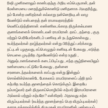
ரிஷி முனிகளாலும் காண்பதற்கு அறிய எம்பெருமான், தன்
மேன்மையை மறைத்துக்கொண்டு மனிதனாக அவதரித்து,
நம் போன்ற மனிதர்கள் எவ்வாறு நன்னெறியுடன் வாழ
வேண்டும் என்பதைத் தன் ராமாவதாரத்தில்
வெளிப்படுத்தினான். எண்ணிலடங்காத திருக்கல்யாண
குணங்களைக் கொண்டவன் ராமபிரான். தாய் , தந்தை , குரு
மற்றும் பெரியோர்களிடம் பணிவுடன் நடந்துகொள்வது ,
உயர்ந்தவர்கள் தாழ்ந்தவர்கள் என்று பிரித்துப் பார்க்காது
நட்புடன் பழகுவது, எப்பொழுதும் கனிவுடன் பேசுவது , எடுத்த
செயலை முடித்தே ஆகவேண்டும் என்ற உறுதி ,
அனுஷ்டானங்களைக் கடைப்பிடிப்பது , எந்த சூழ்நிலையிலும்
உண்மையை மட்டுமே பேசுவது , தன்னை
சரணடைந்தவர்களைக் காப்பது என்று இன்னும்
சொல்லிக்கொண்டே போகலாம். ராமபிரானைப் பற்றி நாம்
கற்பதே உயர்ந்த ஞானத்தைக் கொடுக்கும். இதையே
நம்மாழ்வார் தன் திருவாய்மொழியில் கற்பார் இராமபிரானை
அல்லால் மற்றும் கற்பரோ? என்கிறார். அதாவது கற்க
விரும்புபவர்கள் (உயர்ந்த ஞானத்தைப் பெற விரும்புபவர்கள்)
தசரத சக்கரவர்த்தித் திருமகன் ராமபிரானின் பண்பையும்