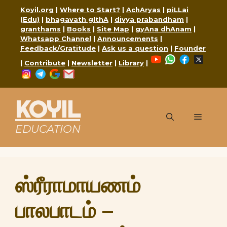
Skip
Koyil.org
|
Where to Start?
|
AchAryas
|
piLLai
to
(Edu)
|
bhagavath gIthA
|
divya prabandham
|
content
granthams
|
Books
|
Site Map
|
gyAna dhAnam
|
Whatsapp Channel
|
Announcements
|
Feedback/Gratitude
|
Ask us a question
|
Founder
YouTube
WhatsApp
Faceboo
X
|
Contribute
|
Newsletter
|
Library
|
Instagram
Telegram
Google
Mail
KOYIL
Menu
EDUCATION
ஸ்ரீராமாயணம்
பாலபாடம் –