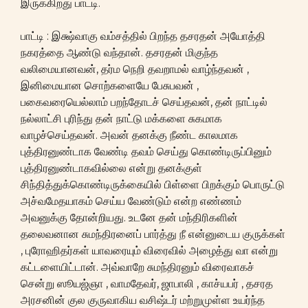
இருக்கிறது பாட்டி.
பாட்டி : இக்ஷ்வாகு வம்சத்தில் பிறந்த தசரதன் அயோத்தி
நகரத்தை ஆண்டு வந்தான். தசரதன் மிகுந்த
வலிமையானவன், தர்ம நெறி தவறாமல் வாழ்ந்தவன் ,
இனிமையான சொற்களையே பேசுபவன் ,
பகைவரையெல்லாம் பறந்தோடச் செய்தவன், தன் நாட்டில்
நல்லாட்சி புரிந்து தன் நாட்டு மக்களை சுகமாக
வாழச்செய்தவன். அவன் தனக்கு நீண்ட காலமாக
புத்திரனுண்டாக வேண்டி தவம் செய்து கொண்டிருப்பினும்
புத்திரனுண்டாகவில்லை என்று தனக்குள்
சிந்தித்துக்கொண்டிருக்கையில் பிள்ளை பிறக்கும் பொருட்டு
அச்வமேதயாகம் செய்ய வேண்டும் என்ற எண்ணம்
அவனுக்கு தோன்றியது. உடனே தன் மந்திரிகளின்
தலைவனான சுமந்திரனைப் பார்த்து நீ என்னுடைய குருக்கள்
, புரோஹிதர்கள் யாவரையும் விரைவில் அழைத்து வா என்று
கட்டளையிட்டான். அவ்வாறே சுமந்திரனும் விரைவாகச்
சென்று ஸூயஜ்ஞா , வாமதேவர், ஜாபாலி , காச்யபர் , தசரத
அரசனின் குல குருவாகிய வசிஷ்டர் மற்றுமுள்ள உயர்ந்த