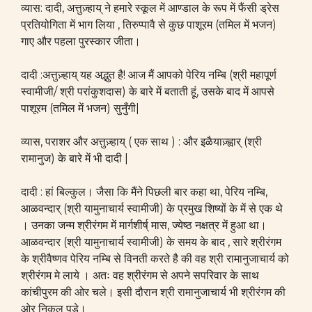
व्यास: दादी, अत्तुज़्हाय् ने हमारे स्कूल में आण्डाल के रूप में फैंसी ड्रेस
प्रतियोगिता में भाग लिया , तिरुप्पावै से कुछ पाशूरम (तमिल में भजन)
गाए और पहला पुरस्कार जीता।
दादी :अत्तुज़्हाय् यह अद्भुत है! आज मैं आपको पेरिय नम्बि (श्री महापूर्ण
स्वामीजी/ श्री परांकुशदास) के बारे में बताती हूं, उसके बाद में आपसे
पाशूरम (तमिल में भजन) सुनुँगी|
व्यास, पराशर और अत्तुज़्हाय् ( एक साथ ) : और इळैयाज़्ह्वार् (श्री
रामानुज) के बारे में भी दादी |
दादी : हां बिल्कुल। जैसा कि मैंने पिछली बार कहा था, पेरिय नम्बि,
आळवन्दार् (श्री यामुनाचार्य स्वामीजी) के प्रमुख शिष्यों के में से एक थे
। उनका जन्म श्रीरंगम में मार्गशीर्ष् मास, ज्येष्ठ नक्षत्र में हुआ था।
आळवन्दार (श्री यामुनाचार्य स्वामीजी) के समय के बाद , सारे श्रीरंगम
के श्रीवैष्णव पेरिय नम्बि से विनती करते है की वह श्री रामानुजाचार्य को
श्रीरंगम मे लाये । अतः वह श्रीरंगम से अपने सपरिवार के साथ
कांचीपुरम की ओर चले। इसी दौरान श्री रामानुजाचार्य भी श्रीरंगम की
ओर निकल पडे।