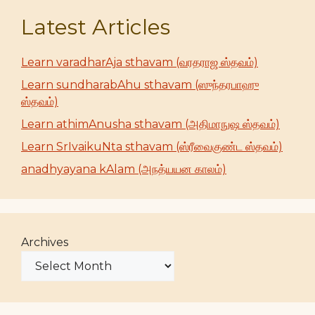
Latest Articles
Learn varadharAja sthavam (வரதராஜ ஸ்தவம்)
Learn sundharabAhu sthavam (ஸுந்தரபாஹு
ஸ்தவம்)
Learn athimAnusha sthavam (அதிமாநுஷ ஸ்தவம்)
Learn SrIvaikuNta sthavam (ஸ்ரீவைகுண்ட ஸ்தவம்)
anadhyayana kAlam (அநத்யயன காலம்)
Archives