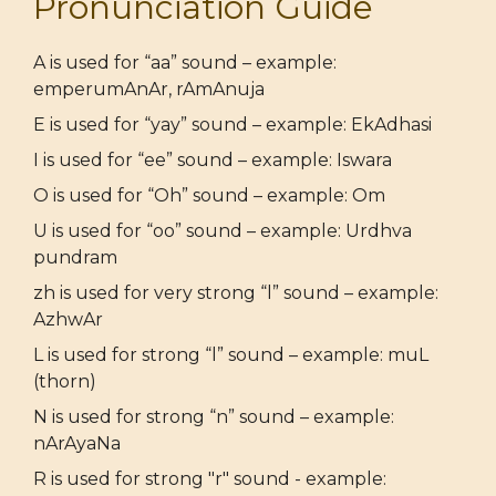
Pronunciation Guide
A is used for “aa” sound – example:
emperumAnAr, rAmAnuja
E is used for “yay” sound – example: EkAdhasi
I is used for “ee” sound – example: Iswara
O is used for “Oh” sound – example: Om
U is used for “oo” sound – example: Urdhva
pundram
zh is used for very strong “l” sound – example:
AzhwAr
L is used for strong “l” sound – example: muL
(thorn)
N is used for strong “n” sound – example:
nArAyaNa
R is used for strong "r" sound - example: