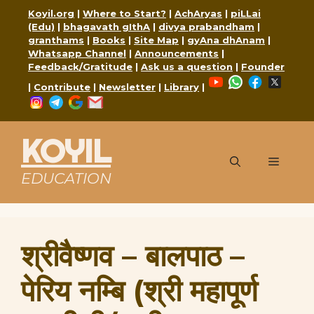
Skip
Koyil.org
|
Where to Start?
|
AchAryas
|
piLLai
to
(Edu)
|
bhagavath gIthA
|
divya prabandham
|
content
granthams
|
Books
|
Site Map
|
gyAna dhAnam
|
Whatsapp Channel
|
Announcements
|
Feedback/Gratitude
|
Ask us a question
|
Founder
YouTube
WhatsApp
Faceboo
X
|
Contribute
|
Newsletter
|
Library
|
Instagram
Telegram
Google
Mail
KOYIL
Menu
EDUCATION
श्रीवैष्णव – बालपाठ –
पेरिय नम्बि (श्री महापूर्ण