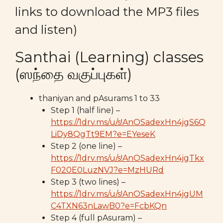
links to download the MP3 files
and listen)
Santhai (Learning) classes
(ஸந்தை வகுப்புகள்)
thaniyan and pAsurams 1 to 33
Step 1 (half line) –
https://1drv.ms/u/s!AnOSadexHn4jgS6Q
LiDy8QgTt9EM?e=EYeseK
Step 2 (one line) –
https://1drv.ms/u/s!AnOSadexHn4jgTkx
F020E0LuzNVJ?e=MzHURd
Step 3 (two lines) –
https://1drv.ms/u/s!AnOSadexHn4jgUM
C4TXN63nLawB0?e=FcbKQn
Step 4 (full pAsuram) –