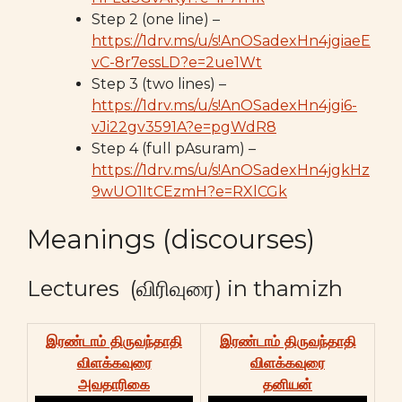
Step 2 (one line) –
https://1drv.ms/u/s!AnOSadexHn4jgiaeE
vC-8r7essLD?e=2ue1Wt
Step 3 (two lines) –
https://1drv.ms/u/s!AnOSadexHn4jgi6-
vJi22gv3591A?e=pgWdR8
Step 4 (full pAsuram) –
https://1drv.ms/u/s!AnOSadexHn4jgkHz
9wUO1ItCEzmH?e=RXlCGk
Meanings (discourses)
Lectures (விரிவுரை) in thamizh
இரண்டாம் திருவந்தாதி
இரண்டாம் திருவந்தாதி
விளக்கவுரை
விளக்கவுரை
அவதாரிகை
தனியன்