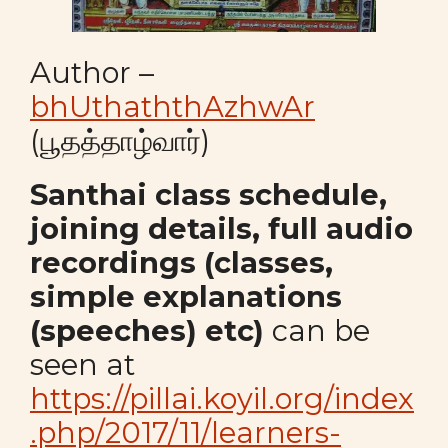
Author –
bhUthaththAzhwAr
(பூதத்தாழ்வார்)
Santhai class schedule,
joining details, full audio
recordings (classes,
simple explanations
(speeches) etc)
can be
seen at
https://pillai.koyil.org/index
.php/2017/11/learners-