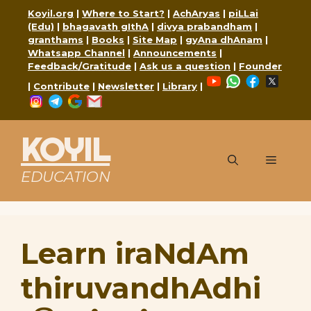
Skip
Koyil.org
|
Where to Start?
|
AchAryas
|
piLLai
to
(Edu)
|
bhagavath gIthA
|
divya prabandham
|
content
granthams
|
Books
|
Site Map
|
gyAna dhAnam
|
Whatsapp Channel
|
Announcements
|
Feedback/Gratitude
|
Ask us a question
|
Founder
YouTube
WhatsApp
Faceboo
X
|
Contribute
|
Newsletter
|
Library
|
Instagram
Telegram
Google
Mail
KOYIL
Menu
EDUCATION
Learn iraNdAm
thiruvandhAdhi