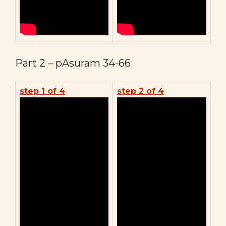
Part 2 – pAsuram 34-66
step 1 of 4
step 2 of 4