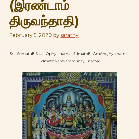
(இரண்டாம்
திருவந்தாதி)
February 5, 2020
by
sarathy
SrI: SrImathE SatakOpAya nama: SrImathE rAmAnujAya nama:
SrImath varavaramunayE nama: