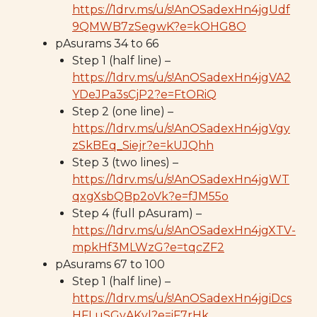
https://1drv.ms/u/s!AnOSadexHn4jgUdf
9QMWB7zSegwK?e=kOHG8O
pAsurams 34 to 66
Step 1 (half line) –
https://1drv.ms/u/s!AnOSadexHn4jgVA2
YDeJPa3sCjP2?e=FtORiQ
Step 2 (one line) –
https://1drv.ms/u/s!AnOSadexHn4jgVgy
zSkBEq_Siejr?e=kUJQhh
Step 3 (two lines) –
https://1drv.ms/u/s!AnOSadexHn4jgWT
qxgXsbQBp2oVk?e=fJM55o
Step 4 (full pAsuram) –
https://1drv.ms/u/s!AnOSadexHn4jgXTV-
mpkHf3MLWzG?e=tqcZF2
pAsurams 67 to 100
Step 1 (half line) –
https://1drv.ms/u/s!AnOSadexHn4jgiDcs
HFLuSGvAKyl?e=iF7rHk