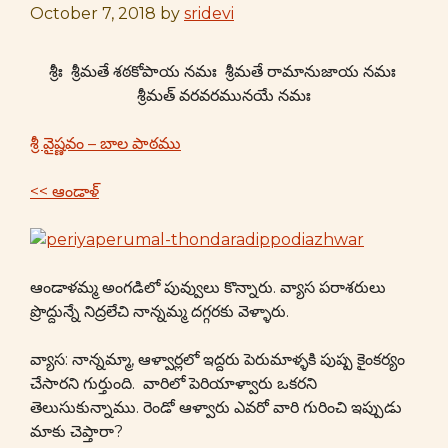
October 7, 2018
by
sridevi
శ్రీః శ్రీమతే శఠకోపాయ నమః శ్రీమతే రామానుజాయ నమః
శ్రీమత్ వరవరమునయే నమః
శ్రీ వైష్ణవం – బాల పాఠము
<< ఆండాళ్
ఆండాళమ్మ అంగడిలో పువ్వులు కొన్నారు. వ్యాస పరాశరులు
ప్రొద్దున్నే నిద్రలేచి నాన్నమ్మ దగ్గరకు వెళ్ళారు.
వ్యాస: నాన్నమ్మా, ఆళ్వార్లలో ఇద్దరు పెరుమాళ్ళకి పుష్ప కైంకర్యం
చేసారని గుర్తుంది. వారిలో పెరియాళ్వారు ఒకరని
తెలుసుకున్నాము. రెండో ఆళ్వారు ఎవరో వారి గురించి ఇప్పుడు
మాకు చెప్తారా?