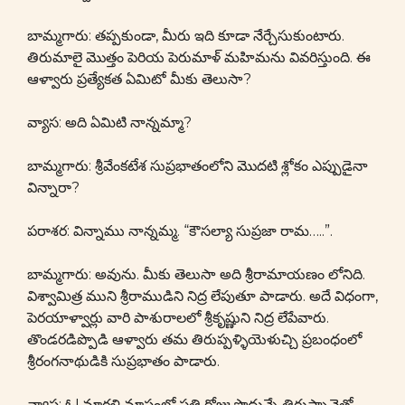
బామ్మగారు: తప్పకుండా, మీరు ఇది కూడా నేర్చేసుకుంటారు.
తిరుమాలై మొత్తం పెరియ పెరుమాళ్ మహిమను వివరిస్తుంది. ఈ
ఆళ్వారు ప్రత్యేకత ఏమిటో మీకు తెలుసా?
వ్యాస: అది ఏమిటి నాన్నమ్మా?
బామ్మగారు: శ్రీవేంకటేశ సుప్రభాతంలోని మొదటి శ్లోకం ఎప్పుడైనా
విన్నారా?
పరాశర: విన్నాము నాన్నమ్మ. “కౌసల్యా సుప్రజా రామ…..”.
బామ్మగారు: అవును. మీకు తెలుసా అది శ్రీరామాయణం లోనిది.
విశ్వామిత్ర ముని శ్రీరాముడిని నిద్ర లేపుతూ పాడారు. అదే విధంగా,
పెరయాళ్వార్లు వారి పాశురాలలో శ్రీకృష్ణుని నిద్ర లేపేవారు.
తొండరడిప్పొడి ఆళ్వారు తమ తిరుప్పళ్ళియెళుచ్చి ప్రబంధంలో
శ్రీరంగనాథుడికి సుప్రభాతం పాడారు.
వ్యాస: ఓ! మార్గళి మాసంలో ప్రతి రోజు ప్రొద్దున్నే తిరుప్పావైతో