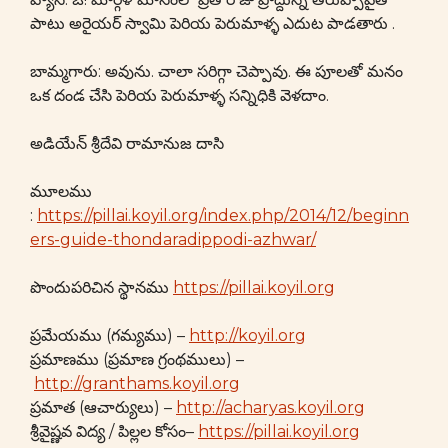
పాటు అరైయర్ స్వామి పెరియ పెరుమాళ్ళ ఎదుట పాడతారు .
బామ్మగారు: అవును. చాలా సరిగ్గా చెప్పావు. ఈ పూలతో మనం
ఒక దండ చేసి పెరియ పెరుమాళ్ళ సన్నిధికి వెళదాం.
అడియేన్ శ్రీదేవి రామానుజ దాసి
మూలము
:
https://pillai.koyil.org/index.php/2014/12/beginn
ers-guide-thondaradippodi-azhwar/
పొందుపరిచిన స్థానము
https://pillai.koyil.org
ప్రమేయము (గమ్యము) –
http://koyil.org
ప్రమాణము (ప్రమాణ గ్రంథములు) –
http://granthams.koyil.org
ప్రమాత (ఆచార్యులు) –
http://acharyas.koyil.org
శ్రీవైష్ణవ విద్య / పిల్లల కోసం–
https://pillai.koyil.org