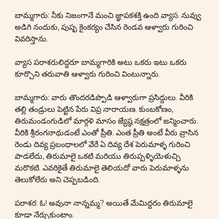
బామ్మగారు: నీకు నిజంగానే మంచి జ్ఞాపకశక్తి ఉంది వ్యాస. నువ్వు
అడిగి నందుకు, పుష్ప కైంకర్యం చేసిన రెండవ ఆళ్వారు గురించి
వివరిస్తాను.
వ్యాస పరాశరులిద్దరూ బామ్మగారికి అటు ఒకరు ఇటు ఒకరు
కూర్చొని తరువాతి ఆళ్వారు గురించి వింటున్నారు.
బామ్మగారు: వారు తొందరడిప్పొడి ఆళ్వారుగా ప్రసిద్దులు. వీరికి
తల్లి తండ్రులు పెట్టిన పేరు విప్ర నారాయణ. కుంబకోణం,
తిరుమండంగుడిలో మార్గళి మాసం జ్యేష్ఠ నక్షత్రంలో జన్మించారు.
వీరికి శ్రీరంగనాథుడంటే ఎంతో ప్రీతి. ఎంత ప్రీతి అంటే వీరు వ్రాసిన
రెండు దివ్య ప్రబంధాలలో వేరే ఏ దివ్య దేశ పెరుమాళ్ళ గురించి
పాడలేదు, తిరుమాలై ఒకటి మరియు తిరుప్పళ్ళియెళుచ్చి
మరొకటి. ఎవరికైతే తిరుమాలై తెలియదో వారు పెరుమాళ్ళను
తెలుకోలేరు అని చెప్పబడింది.
పరాశర: ఓ! అవునా నాన్నమ్మ? అయితే మేమిద్దరం తిరుమాలై
కూడా నేర్చుకుంటాం.