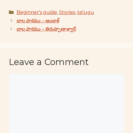
Categories
Beginner's guide
,
Stories
,
telugu
బాల పాఠము – ఆండాళ్
బాల పాఠము – తిరుప్పాణాళ్వార్
Leave a Comment
Comment