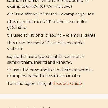
sound in thamizh when there is double "R" -
example: uRRAr (utRAr - relative)
d is used strong “d” sound – example: garuda
dh is used for meek “d” sound – example:
gOvindha
t is used for strong “t” sound – example: ganta
th is used for meek “t” sound – example:
vratham
sa, sha, ksha are typed as it is – examples:
samskritham, shashti and kshamA
: is used for ha sound in samskritham words –
examples: nama: to be said as namaha
Terminologies listing at
Reader's Guide