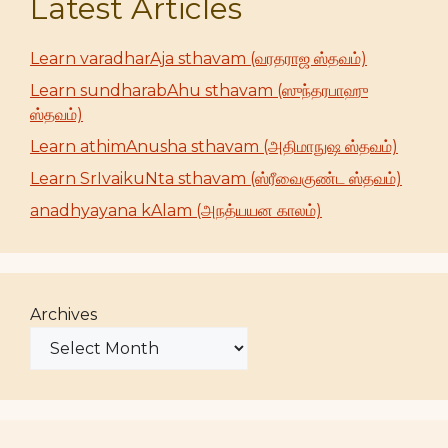
Latest Articles
Learn varadharAja sthavam (வரதராஜ ஸ்தவம்)
Learn sundharabAhu sthavam (ஸுந்தரபாஹு
ஸ்தவம்)
Learn athimAnusha sthavam (அதிமாநுஷ ஸ்தவம்)
Learn SrIvaikuNta sthavam (ஸ்ரீவைகுண்ட ஸ்தவம்)
anadhyayana kAlam (அநத்யயன காலம்)
Archives