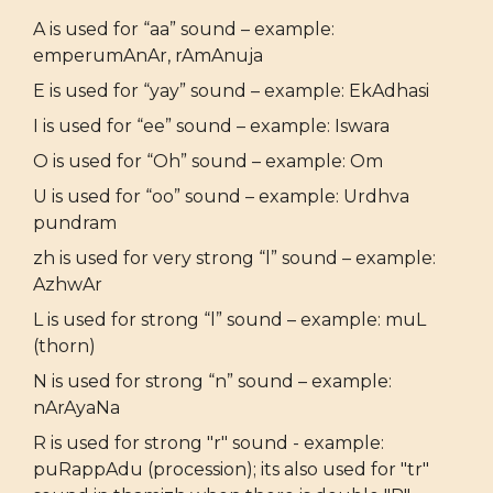
A is used for “aa” sound – example:
emperumAnAr, rAmAnuja
E is used for “yay” sound – example: EkAdhasi
I is used for “ee” sound – example: Iswara
O is used for “Oh” sound – example: Om
U is used for “oo” sound – example: Urdhva
pundram
zh is used for very strong “l” sound – example:
AzhwAr
L is used for strong “l” sound – example: muL
(thorn)
N is used for strong “n” sound – example:
nArAyaNa
R is used for strong "r" sound - example:
puRappAdu (procession); its also used for "tr"