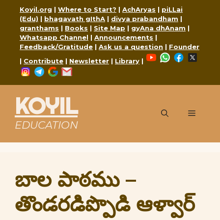
Skip
Koyil.org
|
Where to Start?
|
AchAryas
|
piLLai
to
(Edu)
|
bhagavath gIthA
|
divya prabandham
|
content
granthams
|
Books
|
Site Map
|
gyAna dhAnam
|
Whatsapp Channel
|
Announcements
|
Feedback/Gratitude
|
Ask us a question
|
Founder
YouTube
WhatsApp
Faceboo
X
|
Contribute
|
Newsletter
|
Library
|
Instagram
Telegram
Google
Mail
KOYIL
Menu
EDUCATION
బాల పాఠము –
తొండరడిప్పొడి ఆళ్వార్