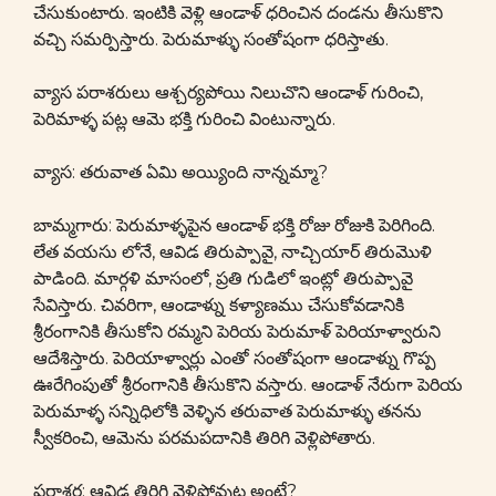
చేసుకుంటారు. ఇంటికి వెళ్లి ఆండాళ్ ధరించిన దండను తీసుకొని
వచ్చి సమర్పిస్తారు. పెరుమాళ్ళు సంతోషంగా ధరిస్తాతు.
వ్యాస పరాశరులు ఆశ్చర్యపోయి నిలుచొని ఆండాళ్ గురించి,
పెరిమాళ్ళ పట్ల ఆమె భక్తి గురించి వింటున్నారు.
వ్యాస: తరువాత ఏమి అయ్యింది నాన్నమ్మా?
బామ్మగారు: పెరుమాళ్ళపైన ఆండాళ్ భక్తి రోజు రోజుకి పెరిగింది.
లేత వయసు లోనే, ఆవిడ తిరుప్పావై, నాచ్చియార్ తిరుమొళి
పాడింది. మార్గళి మాసంలో, ప్రతి గుడిలో ఇంట్లో తిరుప్పావై
సేవిస్తారు. చివరిగా, ఆండాళ్ను కళ్యాణము చేసుకోవడానికి
శ్రీరంగానికి తీసుకోని రమ్మని పెరియ పెరుమాళ్ పెరియాళ్వారుని
ఆదేశిస్తారు. పెరియాళ్వార్లు ఎంతో సంతోషంగా ఆండాళ్ను గొప్ప
ఊరేగింపుతో శ్రీరంగానికి తీసుకొని వస్తారు. ఆండాళ్ నేరుగా పెరియ
పెరుమాళ్ళ సన్నిధిలోకి వెళ్ళిన తరువాత పెరుమాళ్ళు తనను
స్వీకరించి, ఆమెను పరమపదానికి తిరిగి వెళ్లిపోతారు.
పరాశర: ఆవిడ తిరిగి వెళ్లిపోవుట అంటే?