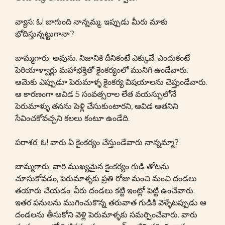
వ్యాస: ఓ! బాగుంది నాన్నమ్మ. ఇప్పుడు మీరు మాకు
భోదిస్తున్నట్టుగానా?
బామ్మగారు: అవును. నిజానికి దీనికంటే ఎక్కువే. ఎందుకంటే
పెరియాళ్వార్లు మహాభక్తితో కైంకర్యంలో మునిగి ఉండేవారు.
ఆమెకు ఎప్పుడూ పెరుమాళ్ళ కైంకర్య విషయాలను చెప్తుండేవారు.
ఆ కారణంగా ఆవిడ 5 సంవత్సరాల లేత వయస్సులోనే
పెరుమాళ్ళు తనను పెళ్లి చేసుకుంటారని, ఆవిడ ఆతనిని
సేవించకోవచ్చని కలలు కంటూ ఉండేది.
పరాశర: ఓ! వారు ఏ కైంకర్యం చేస్తుండేవారు నాన్నమ్మా?
బామ్మగారు: వారి ముఖ్యమైన కైంకర్యం గుడి తోటను
చూసుకోవడం, పెరుమాళ్ళకు ప్రతి రోజు మంచి మంచి దండలు
తయారు చేయడం. వీరు దండలు కట్టి ఇంట్లో పెట్టి ఉంచేవారు.
ఇతర పనులను ముగించుకొన్న తరువాత గుడికి వెళ్ళేటప్పుడు ఆ
దండలను తీసుకోని వెళ్లి పెరుమాళ్ళకు సమర్పించేవారు. వారు