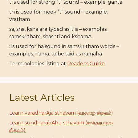
t is used for strong “t” sound – example: ganta
th is used for meek “t” sound – example:
vratham
sa, sha, ksha are typed as it is – examples:
samskritham, shashti and kshamA
: is used for ha sound in samskritham words –
examples: nama: to be said as namaha
Terminologies listing at
Reader's Guide
Latest Articles
Learn varadharAja sthavam (வரதராஜ ஸ்தவம்)
Learn sundharabAhu sthavam (ஸுந்தரபாஹு
ஸ்தவம்)