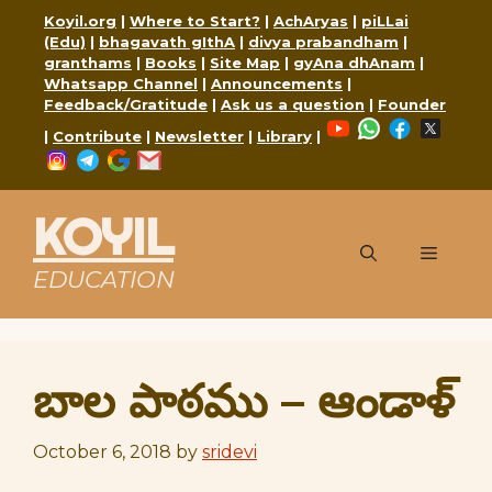
Skip
Koyil.org
|
Where to Start?
|
AchAryas
|
piLLai
to
(Edu)
|
bhagavath gIthA
|
divya prabandham
|
content
granthams
|
Books
|
Site Map
|
gyAna dhAnam
|
Whatsapp Channel
|
Announcements
|
Feedback/Gratitude
|
Ask us a question
|
Founder
YouTube
WhatsApp
Faceboo
X
|
Contribute
|
Newsletter
|
Library
|
Instagram
Telegram
Google
Mail
KOYIL
Menu
EDUCATION
బాల పాఠము – ఆండాళ్
October 6, 2018
by
sridevi