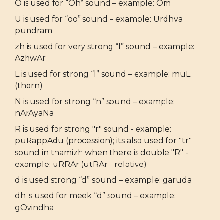
O is used for “Oh” sound – example: Om
U is used for “oo” sound – example: Urdhva
pundram
zh is used for very strong “l” sound – example:
AzhwAr
L is used for strong “l” sound – example: muL
(thorn)
N is used for strong “n” sound – example:
nArAyaNa
R is used for strong "r" sound - example:
puRappAdu (procession); its also used for "tr"
sound in thamizh when there is double "R" -
example: uRRAr (utRAr - relative)
d is used strong “d” sound – example: garuda
dh is used for meek “d” sound – example:
gOvindha