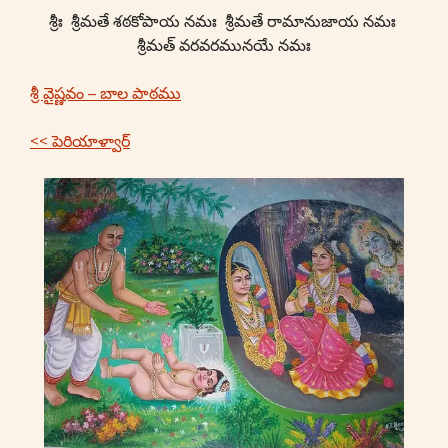
శ్రీః శ్రీమతే శఠకోపాయ నమః శ్రీమతే రామానుజాయ నమః
శ్రీమత్ వరవరమునయే నమః
శ్రీ వైష్ణవం – బాల పాఠము
<< పెరియాళ్వార్