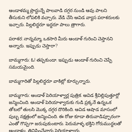
ఆండాళమ్మ ప్రొద్దున్నే పాలవాడి దగ్గర నుండి ఆవు పాలని
తీసుకుని లోపలికి వచ్చారు. వేడి చేసి ఆవిడ వ్యాస పరాశరులకు
ఇచ్చారు. పిల్లలిద్దరూ ఇద్దరూ పాలు త్రాగారు.
పరాశర: నాన్నమ్మా, ఒకసారి మీరు ఆండాళ్ గురించి చెప్తానని
అన్నారు. ఇప్పుడు చెప్తారా?
బామ్మగారు: ఓ! తప్పకుండా. ఇప్పుడు ఆండాళ్ గురించి చెప్పే
సమయమైంది.
బామ్మగారితో పిల్లలిద్దరూ వాకిట్లో కూర్చున్నారు.
బామ్మగారు: ఆండాళ్ పెరియాళ్వార్ల పుత్రిక. ఆవిడ శ్రీవిల్లిపుత్తూర్లో
జన్మించింది. ఆండాళ్ పెరియాళ్వారుకు గుడి ప్రక్కనే ఉన్నఒక
తోటలో తులసి మొక్క దగ్గర దొరికింది. ఆవిడ ఆషాడ మాసంలో
పుబ్బ నక్షత్రంలో జన్మించింది. ఈ రోజు కూడా తిరువాడిప్పూరంగా
ఎంతో గొప్పగా జరుపుకుంటారు. పెరుమాళ్ళ భక్తిని గోరుముద్దలతో
ఆండాళ్కు తినిపించేవారు పెరియాళ్వారు.