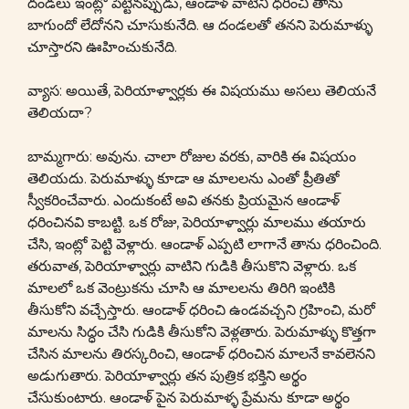
దండలు ఇంట్లో పెట్టినప్పుడు, ఆండాళ్ వాటిని ధరించి తాను
బాగుందో లేదోనని చూసుకునేది. ఆ దండలతో తనని పెరుమాళ్ళు
చూస్తారని ఊహించుకునేది.
వ్యాస: అయితే, పెరియాళ్వార్లకు ఈ విషయము అసలు తెలియనే
తెలియదా?
బామ్మగారు: అవును. చాలా రోజుల వరకు, వారికి ఈ విషయం
తెలియదు. పెరుమాళ్ళు కూడా ఆ మాలలను ఎంతో ప్రీతితో
స్వీకరించేవారు. ఎందుకంటే అవి తనకు ప్రియమైన ఆండాళ్
ధరించినవి కాబట్టి. ఒక రోజు, పెరియాళ్వార్లు మాలము తయారు
చేసి, ఇంట్లో పెట్టి వెళ్లారు. ఆండాళ్ ఎప్పటి లాగానే తాను ధరించింది.
తరువాత, పెరియాళ్వార్లు వాటిని గుడికి తీసుకొని వెళ్లారు. ఒక
మాలలో ఒక వెంట్రుకను చూసి ఆ మాలలను తిరిగి ఇంటికి
తీసుకోని వచ్చేస్తారు. ఆండాళ్ ధరించి ఉండవచ్చని గ్రహించి, మరో
మాలను సిద్ధం చేసి గుడికి తీసుకోని వెళ్లతారు. పెరుమాళ్ళు కొత్తగా
చేసిన మాలను తిరస్కరించి, ఆండాళ్ ధరించిన మాలనే కావలెనని
అడుగుతారు. పెరియాళ్వార్లు తన పుత్రిక భక్తిని అర్థం
చేసుకుంటారు. ఆండాళ్ పైన పెరుమాళ్ళ ప్రేమను కూడా అర్థం