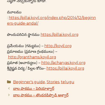
నిష్ఠగా నేర్చుకున్నారు కూడా.
మూలము
:
https://pillai.koyil.org/index.php/2014/12/beginn
ers-guide-andal/
పొందుపరిచిన స్థానము
https://pillai.koyil.org
ప్రమేయము (గమ్యము) –
http://koyil.org
ప్రమాణము (ప్రమాణ గ్రంథములు) –
http://granthams.koyil.org
ప్రమాత (ఆచార్యులు) –
http://acharyas.koyil.org
శ్రీవైష్ణవ విద్య / పిల్లల కోసం–
https://pillai.koyil.org
Categories
Beginner's guide
,
Stories
,
telugu
బాల పాఠము – పెరియాళ్వార్
బాల పాఠము – తొండరడిప్పొడి ఆళ్వార్