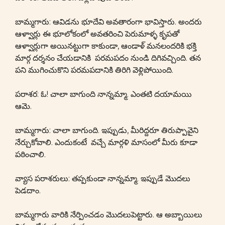
బామ్మగారు: ఆవిడను భూదేవి అవతారంగా భావిస్తారు. అందరు
ఆళ్వార్లు ఈ భూలోకంలో అవతరించి పెరుమాళ్ళ కృపతో
ఆళ్వార్లుగా అయినట్టుగా కాకుండా, ఆండాళ్ మనలందరికి భక్తి
మార్గ దర్శనం చేయడానికి పరమపదం నుండి దిగివచ్చింది. తన
పని ముగించుకొని పరమపదానికి తిరిగి వెళ్లిపోయింది.
పరాశర: ఓ! చాలా బాగుంది నాన్నమ్మా. ఎంతటి దయామయి
ఆమె.
బామ్మగారు: చాలా బాగుంది. ఇప్పుడు, మీరిద్దరూ తిరుప్పావైని
నేర్చుకోవాలి. ఎందుకంటే వచ్చే మార్గళి మాసంలో మీరు కూడా
పఠించాలి.
వ్యాస పరాశరులు: తప్పకుండా నాన్నమ్మా. ఇప్పుడే మొదలు
పెడదాం.
బామ్మగారు వారికి నేర్పించడం మొదలుపెట్టారు. ఆ అబ్బాయిలు