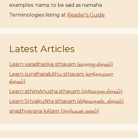
examples: nama: to be said as namaha
Terminologies listing at
Reader's Guide
Latest Articles
Learn varadharAja sthavam (வரதராஜ ஸ்தவம்)
Learn sundharabAhu sthavam (ஸுந்தரபாஹு
ஸ்தவம்)
Learn athimAnusha sthavam (அதிமாநுஷ ஸ்தவம்)
Learn SrIvaikuNta sthavam (ஸ்ரீவைகுண்ட ஸ்தவம்)
anadhyayana kAlam (அநத்யயன காலம்)