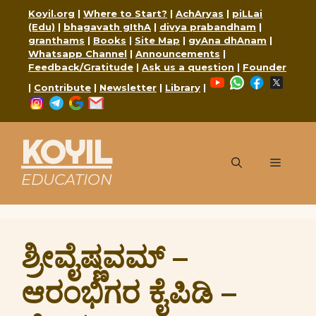
Skip
Koyil.org
|
Where to Start?
|
AchAryas
|
piLLai
to
(Edu)
|
bhagavath gIthA
|
divya prabandham
|
content
granthams
|
Books
|
Site Map
|
gyAna dhAnam
|
Whatsapp Channel
|
Announcements
|
Feedback/Gratitude
|
Ask us a question
|
Founder
YouTube
WhatsApp
Faceboo
X
|
Contribute
|
Newsletter
|
Library
|
Instagram
Telegram
Google
Mail
KOYIL
Menu
EDUCATION
ಶ್ರೀವೈಷ್ಣವಮ್ –
ಆರಂಭಿಗರ ಕೈಪಿಡಿ –