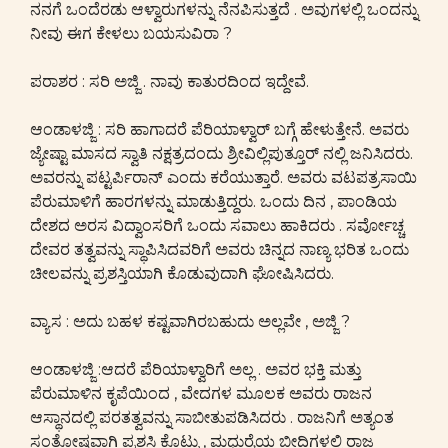
ನನಗೆ ಒಂದೆರಡು ಆಳ್ವಾರುಗಳನ್ನು ನೆನಪಿಸುತ್ತದೆ . ಅವುಗಳಲ್ಲಿ ಒಂದನ್ನು
ನೀವು ಈಗ ಕೇಳಲು ಬಯಸುವಿರಾ ?
ಪರಾಶರ : ಸರಿ ಅಜ್ಜಿ . ನಾವು ಕಾತುರದಿಂದ ಇದ್ದೇವೆ.
ಆಂಡಾಳಜ್ಜಿ : ಸರಿ ಹಾಗಾದರೆ ಪೆರಿಯಾಳ್ವಾರ್ ಬಗ್ಗೆ ಹೇಳುತ್ತೇನೆ. ಅವರು
ಜ್ಯೇಷ್ಟಾ ಮಾಸದ ಸ್ವಾತಿ ನಕ್ಷತ್ರದಂದು ಶ್ರೀವಿಲ್ಲಿಪುತ್ತೂರ್ ನಲ್ಲಿ ಜನಿಸಿದರು.
ಅವರನ್ನು ಪಟ್ಟರ್ಪಿರಾನ್ ಎಂದು ಕರೆಯುತ್ತಾರೆ. ಅವರು ವಟಪತ್ರಸಾಯಿ
ಪೆರುಮಾಳಿಗೆ ಹಾರಗಳನ್ನು ಮಾಡುತ್ತಿದ್ದರು. ಒಂದು ದಿನ , ಪಾಂಡಿಯ
ದೇಶದ ಅರಸ ವಿದ್ವಾಂಸರಿಗೆ ಒಂದು ಸವಾಲು ಹಾಕಿದರು . ಸರ್ವೋಚ್ಚ
ದೇವರ ತತ್ವವನ್ನು ಸ್ಥಾಪಿಸಿದವರಿಗೆ ಅವರು ಚಿನ್ನದ ನಾಣ್ಯ ಭರಿತ ಒಂದು
ಚೀಲವನ್ನು ಪ್ರಶಸ್ತಿಯಾಗಿ ಕೊಡುವುದಾಗಿ ಘೋಷಿಸಿದರು.
ವ್ಯಾಸ : ಅದು ಬಹಳ ಕಷ್ಟವಾಗಿರಬಹುದು ಅಲ್ಲವೇ , ಅಜ್ಜಿ ?
ಆಂಡಾಳಜ್ಜಿ :ಆದರೆ ಪೆರಿಯಾಳ್ವಾರಿಗೆ ಅಲ್ಲ . ಅವರ ಭಕ್ತಿ ಮತ್ತು
ಪೆರುಮಾಳಿನ ಕೃಪೆಯಿಂದ , ವೇದಗಳ ಮೂಲಕ ಅವರು ರಾಜನ
ಆಸ್ಥಾನದಲ್ಲಿ ಪರತತ್ವವನ್ನು ಸಾಬೀತುಪಡಿಸಿದರು . ರಾಜನಿಗೆ ಅತ್ಯಂತ
ಸಂತೋಷವಾಗಿ ಪ್ರಶಸ್ತಿ ಕೊಟ್ಟು , ಮಧುರೈಯ ಬೀದಿಗಳಲ್ಲಿ ರಾಜ