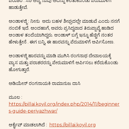
ಪರಾಶರ : ಸರಿ ಅಜ್ಜಿ, ನಾವು ಅದನ್ನು ಕಲಿತುಕೊಂಡು ಪೆರುಮಾಳಿಗೆ
ಹಾಡುತ್ತೇವೆ.
ಅಂಡಾಳಜ್ಜಿ : ನೀನು ಅದು ಬಹಳ ಶೀಘ್ರದಲ್ಲೇ ಮಾಡುವೆ ಎಂದು ನನಗೆ
ನಂಬಿಕೆ ಇದೆ. ಅಂದಹಾಗೆ, ಅವರು ಪ್ರಸಿದ್ಧವಾದ ತಿರುಪ್ಪಾವೈ ಹಾಡಿದ
ಆಂಡಾಳ ತಂದೆಯಾಗಿದ್ದರು. ಆಂಡಾಳ್ ಬಗ್ಗೆ ಇನ್ನೂ ಹೆಚ್ಚಿಗೆ ನಂತರ
ಹೇಳುತ್ತೇನೆ . ಈಗ ಬನ್ನಿ, ಈ ಹಾರವನ್ನು ಪೆರುಮಾಳಿಗೆ ಅರ್ಪಿಸೋಣ.
ಆಂಡಾಳಜ್ಜಿ ಹಾರವನ್ನು ಮಾಡಿ ಮುಗಿಸಿ ರಂಗನಾಥ ದೇವಾಲಯಕ್ಕೆ
ವ್ಯಾಸ ಮತ್ತು ಪರಾಶರರನ್ನು ಪೇರುಮಾಳಿಗೆ ಅರ್ಪಿಸಲು ಕರೆದುಕೊಂಡು
ಹೋಗುತ್ತಾರೆ.
ಅಡಿಯೇನ್ ರಂಗನಾಯಕಿ ರಾಮಾನುಜ ದಾಸಿ
ಮೂಲ :
https://pillai.koyil.org/index.php/2014/11/beginner
s-guide-periyazhwar/
ಆರ್ಕೈವ್ ಮಾಡಲಾಗಿದೆ :
https://pillai.koyil.org