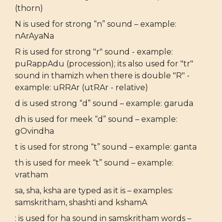
(thorn)
N is used for strong “n” sound – example:
nArAyaNa
R is used for strong "r" sound - example:
puRappAdu (procession); its also used for "tr"
sound in thamizh when there is double "R" -
example: uRRAr (utRAr - relative)
d is used strong “d” sound – example: garuda
dh is used for meek “d” sound – example:
gOvindha
t is used for strong “t” sound – example: ganta
th is used for meek “t” sound – example:
vratham
sa, sha, ksha are typed as it is – examples:
samskritham, shashti and kshamA
: is used for ha sound in samskritham words –