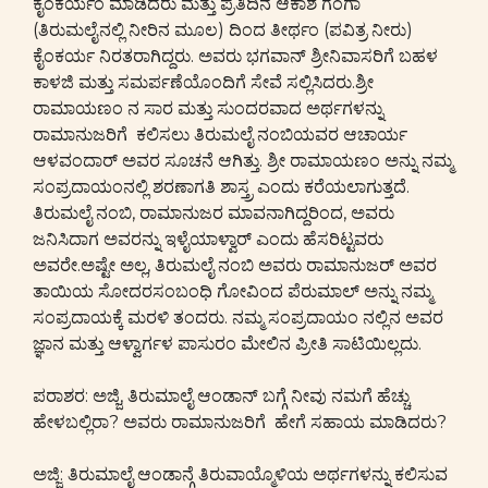
ಕೈಂಕರ್ಯಂ ಮಾಡಿದರು ಮತ್ತು ಪ್ರತಿದಿನ ಆಕಾಶ ಗಂಗಾ
(ತಿರುಮಲೈನಲ್ಲಿ ನೀರಿನ ಮೂಲ) ದಿಂದ ತೀರ್ಥಂ (ಪವಿತ್ರ ನೀರು)
ಕೈಂಕರ್ಯ ನಿರತರಾಗಿದ್ದರು. ಅವರು ಭಗವಾನ್ ಶ್ರೀನಿವಾಸರಿಗೆ ಬಹಳ
ಕಾಳಜಿ ಮತ್ತು ಸಮರ್ಪಣೆಯೊಂದಿಗೆ ಸೇವೆ ಸಲ್ಲಿಸಿದರು.ಶ್ರೀ
ರಾಮಾಯಣಂ ನ ಸಾರ ಮತ್ತು ಸುಂದರವಾದ ಅರ್ಥಗಳನ್ನು
ರಾಮಾನುಜರಿಗೆ ಕಲಿಸಲು ತಿರುಮಲೈ ನಂಬಿಯವರ ಆಚಾರ್ಯ
ಆಳವಂದಾರ್ ಅವರ ಸೂಚನೆ ಆಗಿತ್ತು. ಶ್ರೀ ರಾಮಾಯಣಂ ಅನ್ನು ನಮ್ಮ
ಸಂಪ್ರದಾಯಂನಲ್ಲಿ ಶರಣಾಗತಿ ಶಾಸ್ತ್ರ ಎಂದು ಕರೆಯಲಾಗುತ್ತದೆ.
ತಿರುಮಲೈ ನಂಬಿ, ರಾಮಾನುಜರ ಮಾವನಾಗಿದ್ದರಿಂದ, ಅವರು
ಜನಿಸಿದಾಗ ಅವರನ್ನು ಇಳೈಯಾಳ್ವಾರ್ ಎಂದು ಹೆಸರಿಟ್ಟವರು
ಅವರೇ.ಅಷ್ಟೇ ಅಲ್ಲ, ತಿರುಮಲೈ ನಂಬಿ ಅವರು ರಾಮಾನುಜರ್ ಅವರ
ತಾಯಿಯ ಸೋದರಸಂಬಂಧಿ ಗೋವಿಂದ ಪೆರುಮಾಲ್ ಅನ್ನು ನಮ್ಮ
ಸಂಪ್ರದಾಯಕ್ಕೆ ಮರಳಿ ತಂದರು. ನಮ್ಮ ಸಂಪ್ರದಾಯಂ ನಲ್ಲಿನ ಅವರ
ಜ್ಞಾನ ಮತ್ತು ಆಳ್ವಾರ್ಗಳ ಪಾಸುರಂ ಮೇಲಿನ ಪ್ರೀತಿ ಸಾಟಿಯಿಲ್ಲದು.
ಪರಾಶರ: ಅಜ್ಜಿ, ತಿರುಮಾಲೈ ಆಂಡಾನ್ ಬಗ್ಗೆ ನೀವು ನಮಗೆ ಹೆಚ್ಚು
ಹೇಳಬಲ್ಲಿರಾ? ಅವರು ರಾಮಾನುಜರಿಗೆ ಹೇಗೆ ಸಹಾಯ ಮಾಡಿದರು?
ಅಜ್ಜಿ: ತಿರುಮಾಲೈ ಆಂಡಾನ್ಗೆ ತಿರುವಾಯ್ಮೊಳಿಯ ಅರ್ಥಗಳನ್ನು ಕಲಿಸುವ