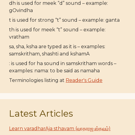
dh is used for meek “d” sound – example:
gOvindha
t is used for strong “t” sound – example: ganta
th is used for meek “t” sound – example:
vratham
sa, sha, ksha are typed as it is – examples:
samskritham, shashti and kshamA
: is used for ha sound in samskritham words –
examples: nama: to be said as namaha
Terminologies listing at
Reader's Guide
Latest Articles
Learn varadharAja sthavam (வரதராஜ ஸ்தவம்)