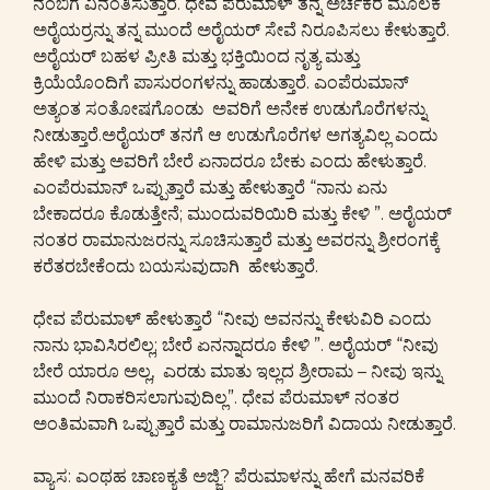
ನಂಬಿಗೆ ವಿನಂತಿಸುತ್ತಾರೆ. ಧೇವ ಪೆರುಮಾಳ್ ತನ್ನ ಅರ್ಚಕರ ಮೂಲಕ
ಅರೈಯರ್ರನ್ನು ತನ್ನ ಮುಂದೆ ಅರೈಯರ್ ಸೇವೆ ನಿರೂಪಿಸಲು ಕೇಳುತ್ತಾರೆ.
ಅರೈಯರ್ ಬಹಳ ಪ್ರೀತಿ ಮತ್ತು ಭಕ್ತಿಯಿಂದ ನೃತ್ಯ ಮತ್ತು
ಕ್ರಿಯೆಯೊಂದಿಗೆ ಪಾಸುರಂಗಳನ್ನು ಹಾಡುತ್ತಾರೆ. ಎಂಪೆರುಮಾನ್
ಅತ್ಯಂತ ಸಂತೋಷಗೊಂಡು ಅವರಿಗೆ ಅನೇಕ ಉಡುಗೊರೆಗಳನ್ನು
ನೀಡುತ್ತಾರೆ.ಅರೈಯರ್ ತನಗೆ ಆ ಉಡುಗೊರೆಗಳ ಅಗತ್ಯವಿಲ್ಲ ಎಂದು
ಹೇಳಿ ಮತ್ತು ಅವರಿಗೆ ಬೇರೆ ಏನಾದರೂ ಬೇಕು ಎಂದು ಹೇಳುತ್ತಾರೆ.
ಎಂಪೆರುಮಾನ್ ಒಪ್ಪುತ್ತಾರೆ ಮತ್ತು ಹೇಳುತ್ತಾರೆ “ನಾನು ಏನು
ಬೇಕಾದರೂ ಕೊಡುತ್ತೇನೆ; ಮುಂದುವರಿಯಿರಿ ಮತ್ತು ಕೇಳಿ ”. ಅರೈಯರ್
ನಂತರ ರಾಮಾನುಜರನ್ನು ಸೂಚಿಸುತ್ತಾರೆ ಮತ್ತು ಅವರನ್ನು ಶ್ರೀರಂಗಕ್ಕೆ
ಕರೆತರಬೇಕೆಂದು ಬಯಸುವುದಾಗಿ ಹೇಳುತ್ತಾರೆ.
ಧೇವ ಪೆರುಮಾಳ್ ಹೇಳುತ್ತಾರೆ “ನೀವು ಅವನನ್ನು ಕೇಳುವಿರಿ ಎಂದು
ನಾನು ಭಾವಿಸಿರಲಿಲ್ಲ; ಬೇರೆ ಏನನ್ನಾದರೂ ಕೇಳಿ ”. ಅರೈಯರ್ “ನೀವು
ಬೇರೆ ಯಾರೂ ಅಲ್ಲ, ಎರಡು ಮಾತು ಇಲ್ಲದ ಶ್ರೀರಾಮ – ನೀವು ಇನ್ನು
ಮುಂದೆ ನಿರಾಕರಿಸಲಾಗುವುದಿಲ್ಲ”. ಧೇವ ಪೆರುಮಾಳ್ ನಂತರ
ಅಂತಿಮವಾಗಿ ಒಪ್ಪುತ್ತಾರೆ ಮತ್ತು ರಾಮಾನುಜರಿಗೆ ವಿದಾಯ ನೀಡುತ್ತಾರೆ.
ವ್ಯಾಸ: ಎಂಥಹ ಚಾಣಕ್ಯತೆ ಅಜ್ಜಿ? ಪೆರುಮಾಳನ್ನು ಹೇಗೆ ಮನವರಿಕೆ