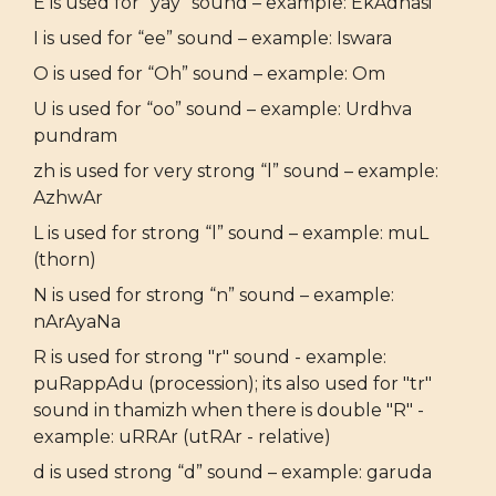
E is used for “yay” sound – example: EkAdhasi
I is used for “ee” sound – example: Iswara
O is used for “Oh” sound – example: Om
U is used for “oo” sound – example: Urdhva
pundram
zh is used for very strong “l” sound – example:
AzhwAr
L is used for strong “l” sound – example: muL
(thorn)
N is used for strong “n” sound – example:
nArAyaNa
R is used for strong "r" sound - example:
puRappAdu (procession); its also used for "tr"
sound in thamizh when there is double "R" -
example: uRRAr (utRAr - relative)
d is used strong “d” sound – example: garuda