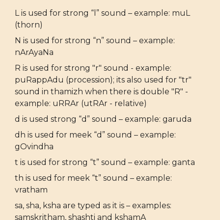
L is used for strong “l” sound – example: muL
(thorn)
N is used for strong “n” sound – example:
nArAyaNa
R is used for strong "r" sound - example:
puRappAdu (procession); its also used for "tr"
sound in thamizh when there is double "R" -
example: uRRAr (utRAr - relative)
d is used strong “d” sound – example: garuda
dh is used for meek “d” sound – example:
gOvindha
t is used for strong “t” sound – example: ganta
th is used for meek “t” sound – example:
vratham
sa, sha, ksha are typed as it is – examples:
samskritham, shashti and kshamA