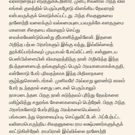
வரலாற்றையும் எடுத்துக்கூறினார். முன்பு சிவனால் அந்த வில்
எங்கள் குலத்தில் பெரும்புகழோடு விளங்கிய தேவராதர்
என்பவருக்குக் கொடுக்கப்பட்டது. அந்த சிவதனுசுவை
நாணேற்றி வளைக்கும் வல்லமையுடையவருக்கே எனதருமை
மகளான சீதையை விவாஹம் செய்து
வைக்கவேண்டுமென்று தீர்மானித்துள்ளேன். இதனை
அறிந்த பற்பல அரசர்களும் இங்கு வந்து, இவ்வில்லைத்
தூக்கிப்பார்க்கவும் முடியாமல் போய்விட்டனர். என்னுடைய
பெண்பிள்ளையின் விவாஹத்திற்கு நான் அறிவித்த இந்த
நிபந்தனையைத் தங்களுக்குப் பெரும் அவமானமாகக்கருதி,
என்னோடு போர் புரிவதற்காக இந்த மிதிலாநகரை
சூழ்ந்துகொண்டார்கள். முனிவரே! அவ்வாறு ஓராண்டு காலம்
போர் நடந்ததால் எனது படைகள் பெரும்பாலும்
நாசமடைந்தன. பிறகு நான் கடுந்தவம் புரிந்து தேவர்களை
மகிழ்வித்து சதுரங்க சேனைகளையும் பெற்றேன். பிறகு அந்த
அரசர்களோடு போர்புரிந்து அவர்களையெல்லாம்
பங்கமடைந்து தொலையும்படி செய்துவிட்டேன். அப்பேற்பட்ட
வலிமைபொருந்திய சிவதனுசுவை ராம லக்ஷ்மணர்களுக்குக்
காட்டுகின்றேன். ராமபிரான் இவ்வில்லை நாணேற்றி