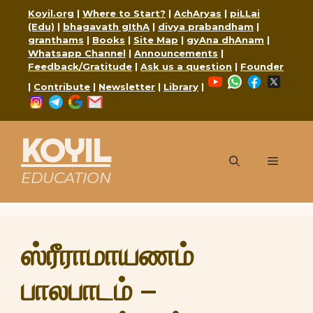
Skip
Koyil.org
|
Where to Start?
|
AchAryas
|
piLLai
to
(Edu)
|
bhagavath gIthA
|
divya prabandham
|
content
granthams
|
Books
|
Site Map
|
gyAna dhAnam
|
Whatsapp Channel
|
Announcements
|
Feedback/Gratitude
|
Ask us a question
|
Founder
YouTube
WhatsApp
Faceboo
X
|
Contribute
|
Newsletter
|
Library
|
Instagram
Telegram
Google
Mail
KOYIL
Menu
EDUCATION
ஸ்ரீராமாயணம்
பாலபாடம் –