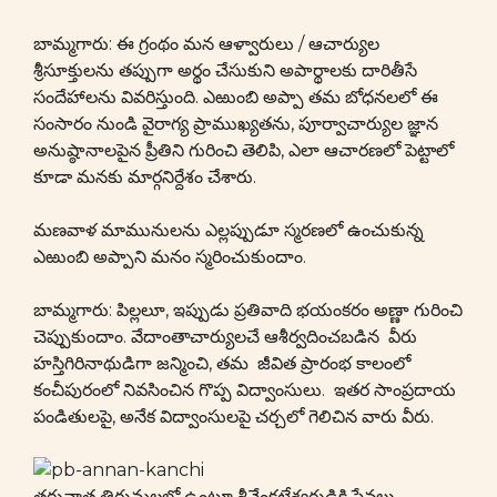
బామ్మగారు: ఈ గ్రంథం మన ఆళ్వారులు / ఆచార్యుల
శ్రీసూక్తులను తప్పుగా అర్థం చేసుకుని అపార్థాలకు దారితీసే
సందేహాలను వివరిస్తుంది. ఎఱుంబి అప్పా తమ బోధనలలో ఈ
సంసారం నుండి వైరాగ్య ప్రాముఖ్యతను, పూర్వాచార్యుల జ్ఞాన
అనుష్ఠానాలపైన ప్రీతిని గురించి తెలిపి, ఎలా ఆచారణలో పెట్టాలో
కూడా మనకు మార్గనిర్దేశం చేశారు.
మణవాళ మామునులను ఎల్లప్పుడూ స్మరణలో ఉంచుకున్న
ఎఱుంబి అప్పాని మనం స్మరించుకుందాం.
బామ్మగారు: పిల్లలూ, ఇప్పుడు ప్రతివాది భయంకరం అణ్ణా గురించి
చెప్పుకుందాం. వేదాంతాచార్యులచే ఆశీర్వదించబడిన వీరు
హస్తిగిరినాథుడిగా జన్మించి, తమ జీవిత ప్రారంభ కాలంలో
కంచీపురంలో నివసించిన గొప్ప విద్వాంసులు. ఇతర సాంప్రదాయ
పండితులపై, అనేక విద్వాంసులపై చర్చలో గెలిచిన వారు వీరు.
తరువాత తిరుమలలో ఉంటూ శ్రీవేంకటేశ్వరుడికి సేవలు