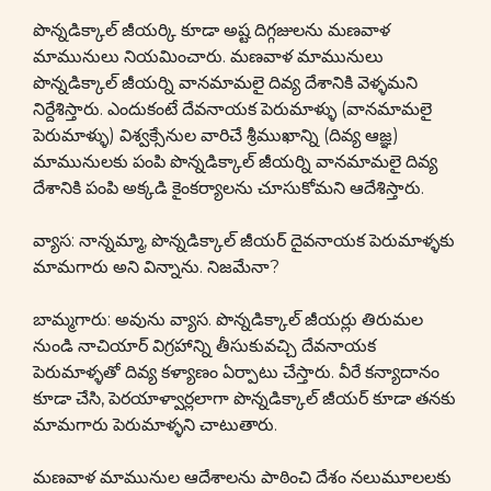
పొన్నడిక్కాల్ జీయర్కి కూడా అష్ట దిగ్గజులను మణవాళ
మామునులు నియమించారు. మణవాళ మామునులు
పొన్నడిక్కాల్ జీయర్ని వానమామలై దివ్య దేశానికి వెళ్ళమని
నిర్దేశిస్తారు. ఎందుకంటే దేవనాయక పెరుమాళ్ళు (వానమామలై
పెరుమాళ్ళు) విశ్వక్సేనుల వారిచే శ్రీముఖాన్ని (దివ్య ఆజ్ఞ)
మామునులకు పంపి పొన్నడిక్కాల్ జీయర్ని వానమామలై దివ్య
దేశానికి పంపి అక్కడి కైంకర్యాలను చూసుకోమని ఆదేశిస్తారు.
వ్యాస: నాన్నమ్మా, పొన్నడిక్కాల్ జీయర్ దైవనాయక పెరుమాళ్ళకు
మామగారు అని విన్నాను. నిజమేనా?
బామ్మగారు: అవును వ్యాస. పొన్నడిక్కాల్ జీయర్లు తిరుమల
నుండి నాచియార్ విగ్రహాన్ని తీసుకువచ్చి దేవనాయక
పెరుమాళ్ళతో దివ్య కళ్యాణం ఏర్పాటు చేస్తారు. వీరే కన్యాదానం
కూడా చేసి, పెరయాళ్వార్లలాగా పొన్నడిక్కాల్ జీయర్ కూడా తనకు
మామగారు పెరుమాళ్ళని చాటుతారు.
మణవాళ మామునుల ఆదేశాలను పాఠించి దేశం నలుమూలలకు