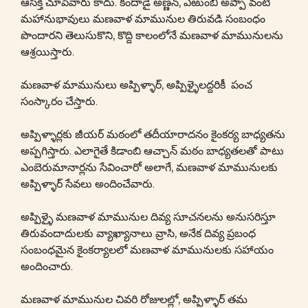
ఆసక్తి చూపేవారు కాదు. కందాడై అణ్ణన్, ఎఱుంబి అప్పా వంటి
మహానుభావులు మణవాళ మామునుల తిరువడి సంబంధం
పొందారని తెలుసుకొని, కొద్ది కాలంలోనే మణవాళ మామునులను
ఆశ్రయిస్తారు.
మణవాళ మామునులు అప్పిళ్ళార్, అప్పిళ్ళైలద్దరికీ పంచ
సంస్కారం చేస్తారు.
అప్పిళ్ళార్లకు జీయర్ మఠంలో తదీయారాదనం కైంకర్య బాధ్యతను
అప్పగిస్తారు. ఎలాగైతే కిడాంబి ఆచ్చాన్ మఠం బాధ్యతలతో పాటు
ఎంబెరుమానార్లను సేవించారో అలాగే, మణవాళ మామునులకు
అప్పిళ్ళార్ సేవలు అందించేవారు.
అప్పిళ్ళై మణవాళ మామునుల దివ్య సూచనలను అనుసరిస్తూ
తిరువందాదులకు వ్యాఖ్యానాలు వ్రాసి, అనేక దివ్య ప్రబంధ
సంబంధమైన కైంకర్యాలలో మణవాళ మామునులకు సహాయం
అందించారు.
మణవాళ మామునుల చివరి రోజులల్లో, అప్పిళ్ళార్ తమ