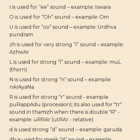
I is used for “ee” sound – example: Iswara
O is used for “Oh” sound – example: Om
U is used for “oo” sound – example: Urdhva
pundram
zh is used for very strong “l” sound – example:
AzhwAr
L is used for strong “l” sound – example: muL
(thorn)
N is used for strong “n” sound – example:
nArAyaNa
R is used for strong "r" sound - example:
puRappAdu (procession); its also used for "tr"
sound in thamizh when there is double "R" -
example: uRRAr (utRAr - relative)
d is used strong “d” sound – example: garuda
dh is used for meek “d” sound – example: