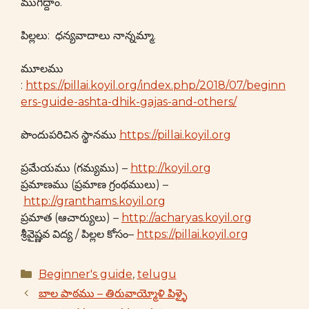
ముగిద్దాం.
పిల్లలు: ధన్యవాదాలు నాన్నమ్మా.
మూలము
:
https://pillai.koyil.org/index.php/2018/07/beginn
ers-guide-ashta-dhik-gajas-and-others/
పొందుపరిచిన స్థానము
https://pillai.koyil.org
ప్రమేయము (గమ్యము) –
http://koyil.org
ప్రమాణము (ప్రమాణ గ్రంథములు) –
http://granthams.koyil.org
ప్రమాత (ఆచార్యులు) –
http://acharyas.koyil.org
శ్రీవైష్ణవ విద్య / పిల్లల కోసం–
https://pillai.koyil.org
Categories
Beginner's guide
,
telugu
బాల పాఠము – తిరువాయ్మోళి పిళ్ళై