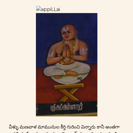
వీళ్ళు మణవాళ మామునుల కీర్తి గురించి విన్నారు కానీ అంతగా