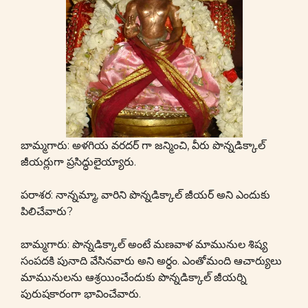
బామ్మగారు: అళగియ వరదర్ గా జన్మించి, వీరు పొన్నడిక్కాల్
జీయర్లుగా ప్రసిద్ధులైయ్యారు.
పరాశర: నాన్నమ్మా, వారిని పొన్నడిక్కాల్ జీయర్ అని ఎందుకు
పిలిచేవారు?
బామ్మగారు: పొన్నడిక్కాల్ అంటే మణవాళ మామునుల శిష్య
సంపదకి పునాది వేసినవారు అని అర్ధం. ఎంతోమంది ఆచార్యులు
మామునులను ఆశ్రయించేందుకు పొన్నడిక్కాల్ జీయర్ని
పురుషకారంగా భావించేవారు.