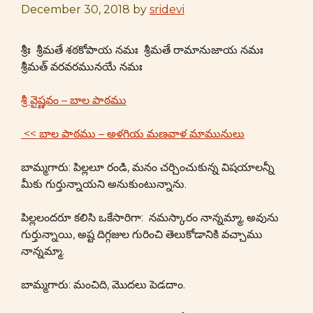
December 30, 2018
by
sridevi
శ్రీః శ్రీమతే శఠకోపాయ నమః శ్రీమతే రామానుజాయ నమః
శ్రీమత్ వరవరమునయే నమః
శ్రీ వైష్ణవం – బాల పాఠము
<< బాల పాఠము – అళగియ మణవాళ మామునులు
బామ్మగారు: పిల్లలూ రండి, మనం చర్చించుకున్న విషయాలన్నీ
మీకు గుర్తున్నాయని అనుకుంటున్నాను.
పిల్లలందరూ కలిసి ఒకేసారిగా: నమస్కారం నాన్నమ్మా, అవును
గుర్తున్నాయి, అష్ట దిగ్గజుల గురించి తెలుకోడానికి వచ్చాము
నాన్నమ్మా.
బామ్మగారు: మంచిది, మొదలు పెడదాం.