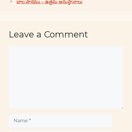
బాల పాఠము – ఉత్తమ అనుష్ఠానాలు
Leave a Comment
Comment
Name