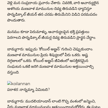
వెళ్లి మన సంప్రదాయ ప్రచారం చేశారు. చివరికి, వారి ఆచార్యులైన
అళగియ మణవాళ మామునుల దివ్య తిరువడిని ధ్యానిస్తూ
పొన్నడిక్కాల్ జీయర్ తన చరమ తిరుమేనిని విడిచి పరమపదం
పొందుతారు.
మనము కూడా పెరుమాళ్ళు, ఆచార్యులపైన భక్తి ప్రపత్తులు
పెరగాలని పొన్నడిక్కాల్ జీయర్ల దివ్య తిరువడిని ప్రార్థన చేద్దాం.
బామ్మగారు: ఇప్పుడు ‘కోయిల్ అణ్ణన్’ గురించి చెప్పుకుందాం.
మణవాళ మామునుల ప్రియ శిష్యులలో వీరు ఒకరు. అష్ట
దిగ్గజులలో ఒకరు. కోయిల్ అణ్ణన్ జీవితంలో ఆసక్తికరమైన
సంఘటన ఒకటి జరిగి మణవాళ మామునుల ఆశ్రయించాల్సి
వస్తుంది.
పరాశర: నాన్నమ్మా, ఏమిటది?
బామ్మగారు: ముదలియాండాన్ లాంటి గొప్ప వంశంలో జన్మించి,
వీరు మణవాళ మామునులను ఆశ్రయించాలనుకోలేదు. ఈ ఘట్టం