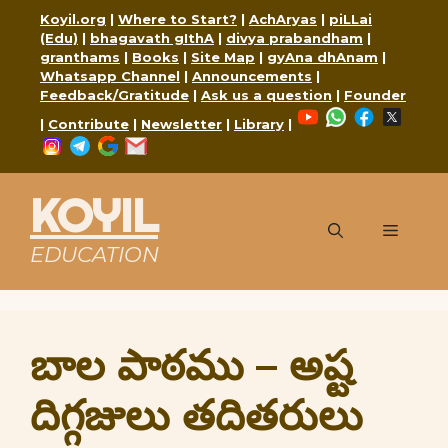
Skip
Koyil.org
|
Where to Start?
|
AchAryas
|
piLLai
to
(Edu)
|
bhagavath gIthA
|
divya prabandham
|
content
granthams
|
Books
|
Site Map
|
gyAna dhAnam
|
Whatsapp Channel
|
Announcements
|
Feedback/Gratitude
|
Ask us a question
|
Founder
YouTube
WhatsApp
Faceboo
X
|
Contribute
|
Newsletter
|
Library
|
Instagram
Telegram
Google
Mail
KOYIL
Menu
EDUCATION
బాల పాఠము – అష్ట
దిగ్గజులు తదితరులు