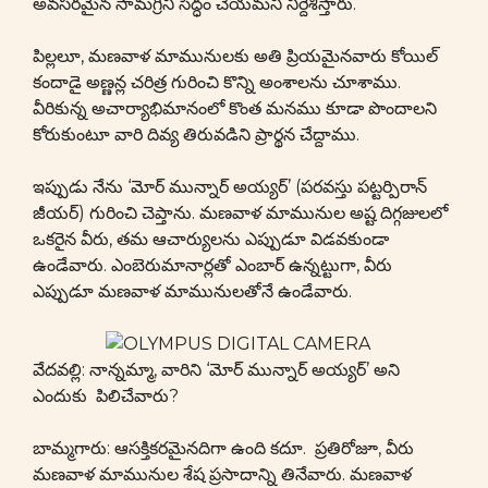
అవసరమైన సామగ్రిని సిద్ధం చేయమని నిర్దేశిస్తారు.
పిల్లలూ, మణవాళ మామునులకు అతి ప్రియమైనవారు కోయిల్
కందాడై అణ్ణన్ల చరిత్ర గురించి కొన్ని అంశాలను చూశాము.
వీరికున్న అచార్యాభిమానంలో కొంత మనము కూడా పొందాలని
కోరుకుంటూ వారి దివ్య తిరువడిని ప్రార్థన చేద్దాము.
ఇప్పుడు నేను ‘మోర్ మున్నార్ అయ్యర్’ (పరవస్తు పట్టర్పిరాన్
జీయర్) గురించి చెప్తాను. మణవాళ మామునుల అష్ట దిగ్గజులలో
ఒకరైన వీరు, తమ ఆచార్యులను ఎప్పుడూ విడవకుండా
ఉండేవారు. ఎంబెరుమానార్లతో ఎంబార్ ఉన్నట్టుగా, వీరు
ఎప్పుడూ మణవాళ మామునులతోనే ఉండేవారు.
వేదవల్లి: నాన్నమ్మా, వారిని ‘మోర్ మున్నార్ అయ్యర్’ అని
ఎందుకు పిలిచేవారు?
బామ్మగారు: ఆసక్తికరమైనదిగా ఉంది కదూ. ప్రతిరోజూ, వీరు
మణవాళ మామునుల శేష ప్రసాదాన్ని తినేవారు. మణవాళ