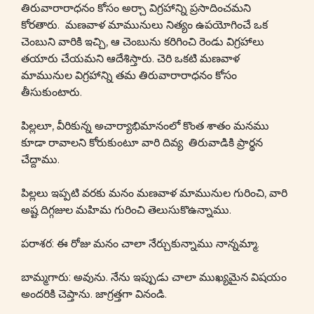
తిరువారారాధనం కోసం అర్చా విగ్రహాన్ని ప్రసాదించమని
కోరతారు. మణవాళ మామునులు నిత్యం ఉపయోగించే ఒక
చెంబుని వారికి ఇచ్చి, ఆ చెంబును కరిగించి రెండు విగ్రహాలు
తయారు చేయమని ఆదేశిస్తారు. చెరి ఒకటి మణవాళ
మామునుల విగ్రహాన్ని తమ తిరువారారాధనం కోసం
తీసుకుంటారు.
పిల్లలూ, వీరికున్న అచార్యాభిమానంలో కొంత శాతం మనము
కూడా రావాలని కోరుకుంటూ వారి దివ్య తిరువాడికి ప్రార్థన
చేద్దాము.
పిల్లలు ఇప్పటి వరకు మనం మణవాళ మామునుల గురించి, వారి
అష్ట దిగ్గజుల మహిమ గురించి తెలుసుకొఉన్నాము.
పరాశర: ఈ రోజు మనం చాలా నేర్చుకున్నాము నాన్నమ్మా.
బామ్మగారు: అవును. నేను ఇప్పుడు చాలా ముఖ్యమైన విషయం
అందరికి చెప్తాను. జాగ్రత్తగా వినండి.