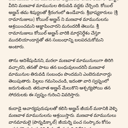
వీరిని మణవాళ మామునుల తిరువడి వద్దకు చేర్చింది. కోయిల్
అణ్ణన్ తమ శిష్యులతో శ్రీరంగంలో ఉండేవారు. శ్రీభాష్యకారులు (శ్రీ
రామానుజులు) కోయిల్ అణ్ణన్ ని మణవాళ మామునులను
ఆశ్రయించమని ఆజ్ఞాపించారని మనందరికీ తెలుసు. శ్రీ
రామానుజులు కోయిల్ అణ్ణన్ వారికి మార్గనిర్దేశం చేస్తూ
ముదలియాండాన్లతో తన సంబంధాన్ని బలపరచుకోమని
అంటారు.
తాను ఆదిశేషుడినని, మరలా మణవాళ మామునులుగా తిరిగి
వచ్చారని, తనతో పాటు తన బంధువులందరినీ మణవాళ
మామునుల తిరువడి సంబంధం పొందమని ఎంబెరుమానార్లు
తెలుపుతారు. పిల్లలు గమనించండి, ఇదంతా వారి స్వప్నంలో
జరుగుతుంది. తరువాత అణ్ణన్ మేలుకొని ఆశ్చర్యపోయి తన
సోదరులకు ఈ స్వప్నం గురించి వివరిస్తారు.
కందాడై ఆచార్యపురుషులతో కలిసి అణ్ణన్ జీయర్ మఠానికి వెళ్ళి
మణవాళ మామునులను ఆశ్రయిస్తారు. మణవాళ మామునులు
వానమామలై (పొన్నడిక్కాల్) జీయర్ని పంచ సంస్కారం కోసం