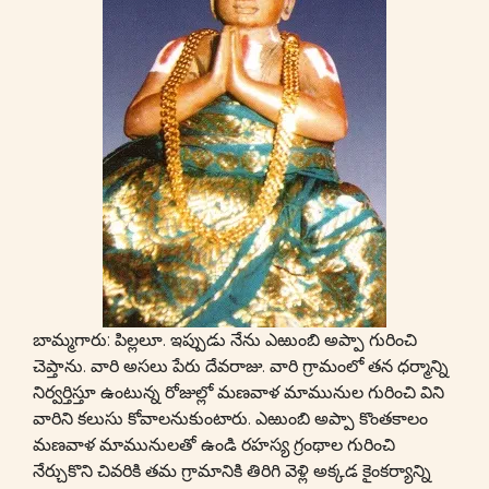
బామ్మగారు: పిల్లలూ. ఇప్పుడు నేను ఎఱుంబి అప్పా గురించి
చెప్తాను. వారి అసలు పేరు దేవరాజు. వారి గ్రామంలో తన ధర్మాన్ని
నిర్వర్తిస్తూ ఉంటున్న రోజుల్లో మణవాళ మామునుల గురించి విని
వారిని కలుసు కోవాలనుకుంటారు. ఎఱుంబి అప్పా కొంతకాలం
మణవాళ మామునులతో ఉండి రహస్య గ్రంథాల గురించి
నేర్చుకొని చివరికి తమ గ్రామానికి తిరిగి వెళ్లి అక్కడ కైంకర్యాన్ని