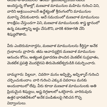
అందిస్తున్న రోజుల్లో, మణవాళ మామునుల మహిమ గురించి విని,
వారిని ఆశ్రయించాలనే ఉద్దేశ్యంతో శ్రీరంగంలోని మామునుల
మఠాన్ని చేరుకుంటారు. ఆదే సమయంలో మణవాళ మామునులు
కాలక్షేపం చేస్తుండగా విని, మణవాళ మామునులకు శాస్త్ర జ్ఞానంలో
ఉన్న పటుత్వాన్ని అర్థం చేసుకొని, వారికి శరణాగతి చేసి
శిష్యులౌతారు.
వీరు ఎంబెరుమానార్లను, మణవాళ మామునులను కీర్తిస్తూ అనేక
గ్రంథాలను వ్రాసారు. తమ ఆచార్యులైన మణవాళ మామునుల
ఆనందం కోసం, అత్యంత ప్రజాదరణ పొందిన వెంకటేశ సుప్రభాతం,
వెంకటేశ ప్రపత్తి మొదలైనవి తిరువెంకటేశ్వరుడికి సమర్పించారు.
బామ్మగారు: పిల్లలూ, చివరిగా మనం అప్పిళ్ళై, అప్పిళ్ళార్ గురించి
చర్చించుకుందాం. వారి గురించి ఎక్కువ వివరాలు మనకు
అందుబాటులో లేవు. వీరు కూడా మణవాళ మామునులకు అతి
ప్రియమైన శిష్యులు, అష్ట దిగ్గజులలో ఒకరైనారు. వారిరువురు
ఉత్తర భారతదేశంలో అనేక పండితులపై గెలిచన గొప్ప
విద్వాంసులు.