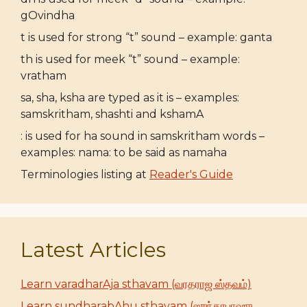
gOvindha
t is used for strong “t” sound – example: ganta
th is used for meek “t” sound – example:
vratham
sa, sha, ksha are typed as it is – examples:
samskritham, shashti and kshamA
: is used for ha sound in samskritham words –
examples: nama: to be said as namaha
Terminologies listing at
Reader's Guide
Latest Articles
Learn varadharAja sthavam (வரதராஜ ஸ்தவம்)
Learn sundharabAhu sthavam (ஸுந்தரபாஹு