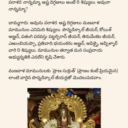
పరాశర: నాన్నమ్మా, అష్ట దిగ్గజులు అంటే 8 శిష్యులు. అవునా
నాన్నమ్మా?
బామ్మగారు: అవును పరాశర. అష్ట దిగ్గజులు మణవాళ
మామునుల ఎనిమిది శిష్యులు. పొన్నడిక్కాల్ జీయర్, కోయిళ్
అణ్ణన్, పతంగి పరవస్తు పట్టర్పిరాన్ జీయర్, తిరువేంకట జీయర్,
ఎఱుంబియప్పా, ప్రతివాది భయంకరం అణ్ణన్, అపిళ్ళై, అప్పిళ్ళార్
వారి 8 శిష్యులు. మామునుల తర్వాత మన సంప్రదాయ
అభ్యున్నతికి ఎనలేని కృషి చేశారు.
మణవాళ మామునులకు ‘ప్రాణ సుక్రుత్’ (ప్రాణం కంటే ప్రియమైన)
లాంటి వారైన పొన్నడిక్కాల్ జీయర్లతో మొదలుపెడదాం.