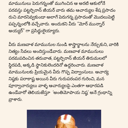
మామునులు పెరుగన్నంతో ముగించిన ఆ అరటి ఆకులోనే
పరవస్తు పట్టర్పిరాన్ జీయర్ వారు తమ ఆచార్యుల శేష ప్రసాదం
రుచి మారనివ్వకుండా అలాగే పెరుగన్న ప్రసాదంతో మొదలుపెట్టి
పప్పన్నంలోకి వచ్చేవారు. అందుకని వీరు “మోర్ మున్నార్
అయ్యర్” గా ప్రసిద్ధులైయ్యారు.
వీరు మణవాళ మామునుల నుండి శాస్త్రార్థాలను నేర్చుకుని, వారికి
నిత్యం సేవలు అందిస్తుండేవారు. మణవాళ మామునులు
పరమపదించిన తరువాత, పట్టర్పిరాన్ జీయర్ తిరుమలలో
స్థిరపడి, అక్కడి స్థానికులెందరినో ఉద్దరించారు. మణవాళ
మామునులకు ప్రియమైన వీరు గొప్ప విద్వాంసులు. ఆచార్య
నిష్ఠకు పరాకాష్ట అయిన వీరు గురుపరంపర గురించి, మన
పూర్వాచార్యులు వాళ్ళ ఆచార్యులపై ఎంతగా ఆధారపడి
ఉండేవారో తెలియజేస్తూ ‘అంతిమోపాయ నిష్ఠ’ అనే గ్రంథాన్ని
వ్రాశారు.