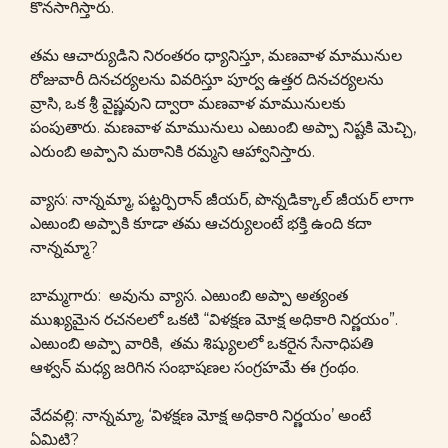
కొనసాగిస్తారు.
తమ ఆచార్యుడిని నిరంతరం ధ్యానిస్తూ, మణవాళ మామునుల
రోజువారీ దినచర్యలను వివరిస్తూ పూర్వ ఉత్తర దినచర్యలను
వ్రాసి, ఒక శ్రీ వైష్ణవుని ద్వారా మణవాళ మామునులకు
పంపుతారు. మణవాళ మామునులు ఎఱుంబి అప్పా నిష్టకి మెచ్చి,
ఎరుంబి అప్పాని మఠానికి రమ్మని ఆహ్వానిస్తారు.
వ్యాస: నాన్నమ్మా, పట్టర్పిరాన్ జీయర్, పొన్నడిక్కాల్ జీయర్ లాగా
ఎఱుంబి అప్పాకి కూడా తమ ఆచర్యులంటే భక్తి ఉంది కదా
నాన్నమ్మా?
బామ్మగారు: అవును వ్యాస. ఎఱుంబి అప్పా అత్యంత
ముఖ్యమైన రచనలలో ఒకటి “విళక్షణ మోక్ష అధికారి నిర్ణయం”.
ఎఱుంబి అప్పా వారికి, తమ శిష్యులలో ఒకరైన సేనాధిపతి
ఆళ్వన్ మధ్య జరిగిన సంభాషణల సంగ్రహమే ఈ గ్రంథం.
వేదవల్లి: నాన్నమ్మా, ‘విళక్షణ మోక్ష అధికారి నిర్ణయం’ అంటే
ఏమిటి?