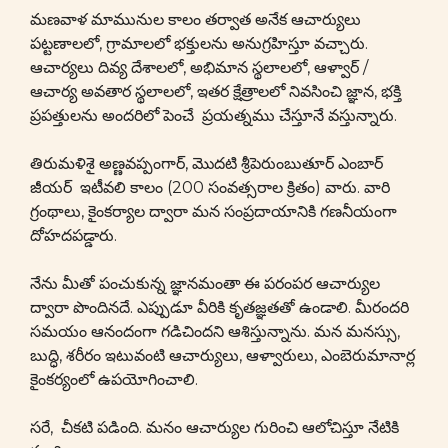
మణవాళ మామునుల కాలం తర్వాత అనేక ఆచార్యులు
పట్టణాలలో, గ్రామాలలో భక్తులను అనుగ్రహిస్తూ వచ్చారు.
ఆచార్యలు దివ్య దేశాలలో, అభిమాన స్థలాలలో, ఆళ్వార్ /
ఆచార్య అవతార స్థలాలలో, ఇతర క్షేత్రాలలో నివసించి జ్ఞాన, భక్తి
ప్రపత్తులను అందరిలో పెంచే ప్రయత్నము చేస్తూనే వస్తున్నారు.
తిరుమళిశై అణ్ణవప్పంగార్, మొదటి శ్రీపెరుంబుతూర్ ఎంబార్
జీయర్ ఇటీవలి కాలం (200 సంవత్సరాల క్రితం) వారు. వారి
గ్రంథాలు, కైంకర్యాల ద్వారా మన సంప్రదాయానికి గణనీయంగా
దోహదపడ్డారు.
నేను మీతో పంచుకున్న జ్ఞానమంతా ఈ పరంపర ఆచార్యుల
ద్వారా పొందినదే. ఎప్పుడూ వీరికి కృతజ్ఞతతో ఉండాలి. మీరందరి
సమయం ఆనందంగా గడిచిందని ఆశిస్తున్నాను. మన మనస్సు,
బుద్ధి, శరీరం ఇటువంటి ఆచార్యులు, ఆళ్వారులు, ఎంబెరుమానార్ల
కైంకర్యంలో ఉపయోగించాలి.
సరే, చీకటి పడింది. మనం ఆచార్యుల గురించి ఆలోచిస్తూ నేటికి